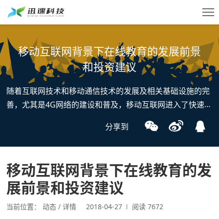
移动互联网背景下在线教育的发展前景
和投资建议
随着互联网技术和移动通信技术的发展及相关基础设施的完
SaaS
商家登录
善，尤其是4G网络的建设和普及，移动互联网进入了快速发
服务
展期。移动互联网对人们生活的影响范围不断扩大、程度不
免费试用
分享到
断加深。国家对教育信息化的高度重视，人们对在线教育认
私域
可程度的提高，促进了在线教育的进一步发展。在介绍了移
动互联网的定义和特点之后，本文着重阐述在移动互联网背
直播
移动互联网背景下在线教育的发
咨询我们 >
景下，在线教育的需求更广阔、市场更开放，投资资本的介
工具
展前景和投资建议
入会加速在线教育发展。投资在线教育企业应关注其拥有的
教育产品和服务的市场定位、深入程度和技术含量，以及管
价格
当前位置：
动态
详情
2018-04-27
阅读 7672
理规范调整带来的潜在影响。