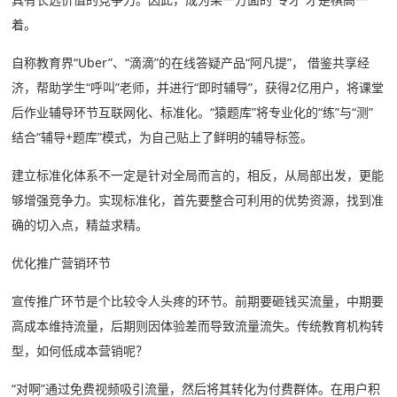
着。
自称教育界“Uber”、“滴滴”的在线答疑产品“阿凡提”， 借鉴共享经
济，帮助学生“呼叫”老师，并进行“即时辅导”，获得2亿用户，将课堂
后作业辅导环节互联网化、标准化。“猿题库”将专业化的“练”与“测”
结合“辅导+题库”模式，为自己贴上了鲜明的辅导标签。
建立标准化体系不一定是针对全局而言的，相反，从局部出发，更能
够增强竞争力。实现标准化，首先要整合可利用的优势资源，找到准
确的切入点，精益求精。
优化推广营销环节
宣传推广环节是个比较令人头疼的环节。前期要砸钱买流量，中期要
高成本维持流量，后期则因体验差而导致流量流失。传统教育机构转
型，如何低成本营销呢？
“对啊”通过免费视频吸引流量，然后将其转化为付费群体。在用户积