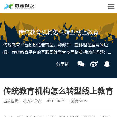
传统教育机构怎么转型线上教育
传统教育平台纷纷忙着转型，却似乎一直徘徊在盈亏的边
SaaS
商家登录
缘。传统教育平台的互联网转型大多面临着相似的问题：线
上大班课体验感差；一对一获客成本高，规模化经营实在是
服务
分享到
免费试用
烧钱，难以形成口杯。那么，从产品到模式再到盈利，如何
减少传统教育机构的转型阻力呢？
私域
直播
传统教育机构怎么转型线上教育
咨询我们 >
工具
当前位置：
动态
详情
2018-04-25
阅读 6829
价格