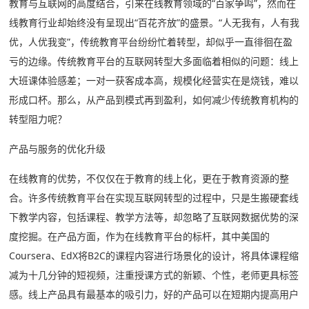
教育与互联网的高度结合，引来在线教育领域的“百家争鸣”，然而在
关于
线教育行业却始终没有呈现出“百花齐放”的盛景。“人无我有，人有我
优，人优我变”，传统教育平台纷纷忙着转型，却似乎一直徘徊在盈
下载
亏的边缘。传统教育平台的互联网转型大多面临着相似的问题：线上
大班课体验感差；一对一获客成本高，规模化经营实在是烧钱，难以
动态
形成口杯。那么，从产品到模式再到盈利，如何减少传统教育机构的
转型阻力呢？
知
产品与服务的优化升级
识
在线教育的优势，不仅仅在于教育的线上化，更在于教育资源的整
合。许多传统教育平台在实现互联网转型的过程中，只是生搬硬套线
下教学内容，包括课程、教学方法等，却忽略了互联网数据优势的深
度挖掘。在产品方面，作为在线教育平台的标杆，其中美国的
Coursera、EdX将B2C的课程内容进行场景化的设计，将具体课程缩
减为十几分钟的短视频，注重授课方式的新颖、个性，老师更具标签
感。线上产品具有最基本的吸引力，好的产品可以在短期内提高用户