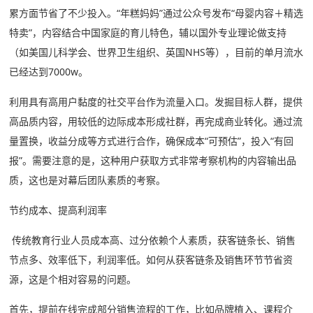
累方面节省了不少投入。“年糕妈妈”通过公众号发布“母婴内容＋精选
特卖”，内容结合中国家庭的育儿特色，辅以国外专业理论做支持
（如美国儿科学会、世界卫生组织、英国NHS等），目前的单月流水
已经达到7000w。
利用具有高用户黏度的社交平台作为流量入口。发掘目标人群，提供
高品质内容，用较低的边际成本形成社群，再完成商业转化。通过流
量置换，收益分成等方式进行合作，确保成本“可预估”，投入“有回
报”。需要注意的是，这种用户获取方式非常考察机构的内容输出品
质，这也是对幕后团队素质的考察。
节约成本、提高利润率
传统教育行业人员成本高、过分依赖个人素质，获客链条长、销售
节点多、效率低下，利润率低。如何从获客链条及销售环节节省资
源，这是个相对容易的问题。
首先，提前在线完成部分销售流程的工作，比如品牌植入、课程介