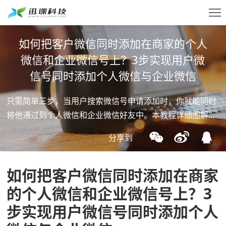
如何把客户微信同时添加在商家的个人
微信和企业微信号上？3步实现用户微
信号同时添加个人微信与企业微信
SaaS
商家登录
只需简单三步，当用户搜索微信号申请添加时，你就能同时
将他通过到个人微信和企业微信好友中。本教程详细图解每
服务
一步，掌握这一核心技巧，实现私域用户双倍沉淀。
分享到
私域
咨询我们 >
直播
如何把客户微信同时添加在商家
工具
的个人微信和企业微信号上？3
步实现用户微信号同时添加个人
价格