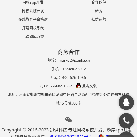
网校app开发
合作伙伴
网校系统开发
研究
在线教育平台搭建
社群运营
搭建网校系统
迅课题库方案
商务合作
邮箱：market@ixunke.cn
手机：13849083012
电话：400-626-1086
Q Q：2998951582
点击交谈
地址：河南省郑州市郑东新区龙湖中环路与龙源西四街交汇处启迪郑东科技
城15号楼508室
Copyright © 2016-2023
迅课科技
专注网校系统开发、题库app开发、
私域直播
在线教育平台搭建
豫ICP备18002941号-1
豫公网安备