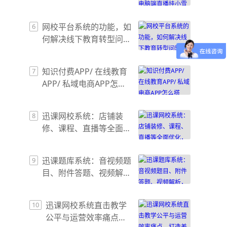
雪花卖课赚钱？
网校平台系统的功能，如
6
何解决线下教育转型问
题？
知识付费APP/ 在线教育
7
APP/ 私域电商APP怎么
搭建？一套方案覆盖全业
务场景
迅课网校系统：店铺装
8
修、课程、直播等全面优
化，拉升学员体验与转化
迅课题库系统：音视频题
9
目、附件答题、视频解
析，打造视听化在线考试
新体验
迅课网校系统直击教学
10
公平与运营效率痛点，