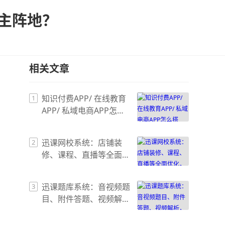
的主阵地？
相关文章
知识付费APP/ 在线教育
1
APP/ 私域电商APP怎么
搭建？一套方案覆盖全业
务场景
迅课网校系统：店铺装
2
修、课程、直播等全面优
化，拉升学员体验与转化
迅课题库系统：音视频题
3
目、附件答题、视频解
析，打造视听化在线考试
新体验