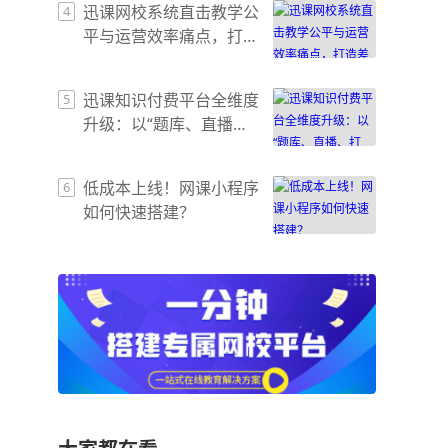
迅课网校系统直击教学公
4
平与运营效率痛点，打造
差异化增长引擎
迅课知识付费平台全维度
5
升级：以“题库、直播、
打卡、会员”四大模块赋
能商家增长闭环
低成本上线！网课小程序
6
如何快速搭建？