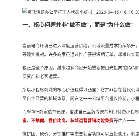
一、核心问题并非“做不做”，而是“为什么做”
当前电商环境已进入深度运营阶段，公域流量成本持续攀升
等现实挑战。许多商家虽通过推广获得短期订单，却难以实
也正是这个原因，越来越多商家开始重新把目光投向“留存”和
员资产和老客运营。
所以小程序商城的核心价值也得以凸显：它并非旨在替代公
至自主经营的私域体系。简言之——公域平台擅长拉新，小
而8600+商家选择迅课，搭建自己品牌专属的知识付费小程
宜、不抽佣、性价比高、私域运营营销功能免费
等优点——
像拼团、砍价、分销推广等裂变获客功能可以直接使用，刺