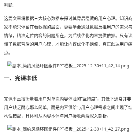
判断。
这篇文章将根据三大核心数据来探讨其背后隐藏的用户心理。知识商
家不能只停留在看数据的层面，更要学会通过数据反推用户的需求与
情绪，精准定位内容的问题所在，为后续优化内容提供依据。只有读
懂了数据背后的用户心理，才能让内容优化不跑偏，真正触达用户痛
点。
一、完课率低
完课率直接衡量着用户对单次内容体验的“坚持度”，其低下通常并非
用户缺乏耐心那么简单，而是内容供给与用户心理需求之间出现了结
构性错配，具体可从内容本体与用户接收两端深入剖析。