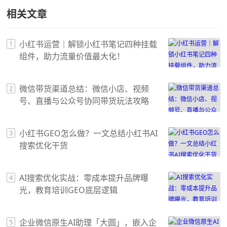
相关文章
小红书运营｜解锁小红书笔记四种挂载
1
组件，助力流量价值最大化！
微信带货渠道总结：微信小店、视频
2
号、直播与公众号协同带货玩法攻略
小红书GEO怎么做？一文总结小红书AI
3
搜索优化干货
AI搜索优化实战：零成本提升品牌曝
4
光，教育培训GEO底层逻辑
企业微信原生AI助理「大圆」，嵌入企
5