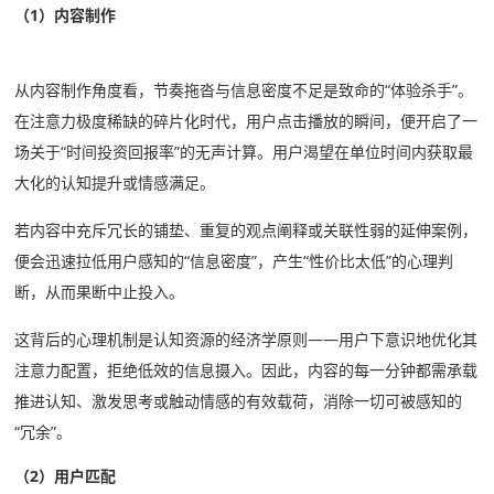
（1）内容制作
从内容制作角度看，节奏拖沓与信息密度不足是致命的“体验杀手”。
在注意力极度稀缺的碎片化时代，用户点击播放的瞬间，便开启了一
场关于“时间投资回报率”的无声计算。用户渴望在单位时间内获取最
大化的认知提升或情感满足。
若内容中充斥冗长的铺垫、重复的观点阐释或关联性弱的延伸案例，
便会迅速拉低用户感知的“信息密度”，产生“性价比太低”的心理判
断，从而果断中止投入。
这背后的心理机制是认知资源的经济学原则——用户下意识地优化其
注意力配置，拒绝低效的信息摄入。因此，内容的每一分钟都需承载
推进认知、激发思考或触动情感的有效载荷，消除一切可被感知的
“冗余”。
（2）用户匹配