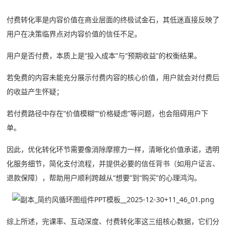
付费转化率是内容价值在商业层面的终极试金石，其低迷直接反映了
用户在决策临界点对内容价值的信任不足。
用户是否付费，本质上是“投入成本”与“预期收益”的权衡结果。
若免费的内容未能充分展示付费内容的核心价值，用户就会对付费后
的收益产生怀疑；
若付费路径中存在“价值模糊”“价格疑虑”等问题，也会阻碍用户下
单。
因此，优化转化环节需要像消除摩擦力一样，清晰化价值承诺，透明
化服务细节，简化支付流程，并提供必要的信任背书（如用户证言、
退款保障），帮助用户顺利跨越从“想要”到“购买”的心理鸿沟。
综上所述，完课率、互动深度、付费转化率这三组核心数据，它们分