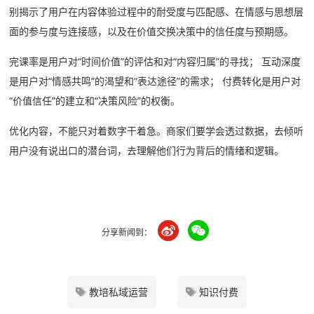
别揭示了用户在内容体验过程中的耐受度与匹配感、在情感与思想层
面的参与度与连接感，以及在价值交换决策中的信任度与预期感。
完课率是用户对“时间价值”的评估和对“内容归属”的寻找； 互动深度
是用户对“情感共鸣”的渴望和“表达途径”的需求； 付费转化是用户对
“价值信任”的建立和“决策风险”的权衡。
优化内容，不能只对着数字干着急。商家们要学会透过数据，去倾听
用户没有说出口的潜台词，去理解他们行为背后的情绪和逻辑。
分享新闻到：
教培私域运营
知识付费