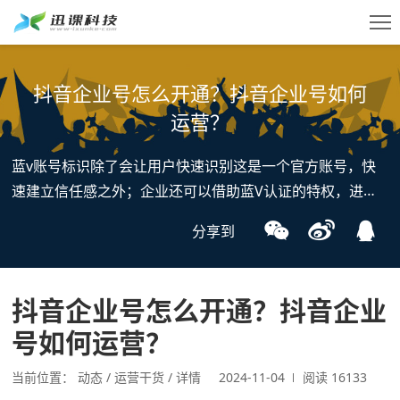
抖音企业号怎么开通？抖音企业号如何
运营？
蓝v账号标识除了会让用户快速识别这是一个官方账号，快
SaaS
商家登录
速建立信任感之外；企业还可以借助蓝V认证的特权，进行
服务
更多的营销推广操作，对提升品牌影响力非常有用。所以抖
分享到
音的企业蓝v账号应该如何运营？又有哪些运营技巧呢？
私域
咨询我们 >
直播
抖音企业号怎么开通？抖音企业
工具
号如何运营？
价格
当前位置：
动态
运营干货
详情
2024-11-04
阅读 16133